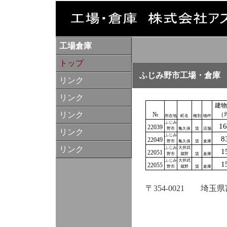
工場倉庫
トップ
ふじみ野市工場・倉庫
リンク
リンク
建物
リンク
№
（
所在地
町名
種別
物件
ふじみ
16
22039
野市
亀久保
賃
店舗
リンク
ふじみ
8
22049
野市
亀久保
賃
倉庫
リンク
ふじみ
大井武
1
22051
野市
蔵野
賃
倉庫
ふじみ
大井武
1
22055
野市
蔵野
賃
倉庫
〒354-0021
埼玉県富
株式会社ア
埼玉県知事
全国宅地建